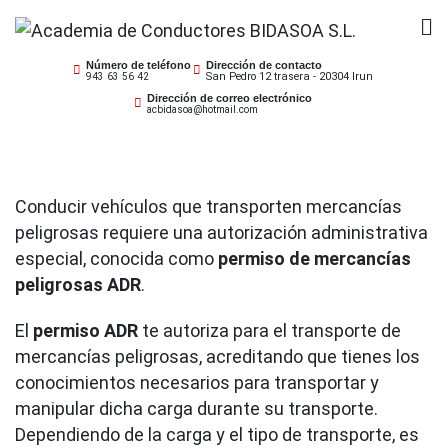
Saltar
al
Academia de
Tu Autoescuela en Irún – Permiso B, Permiso A2,
contenido
Número de teléfono
Dirección de contacto
San Pedro 12 trasera - 20304 Irun
943 63 56 42
Permiso A1, Permiso AM, Permiso A
Conductores BIDASOA
Dirección de correo electrónico
acbidasoa@hotmail.com
S.L.
Conducir vehículos que transporten mercancías
peligrosas requiere una autorización administrativa
especial, conocida como
permiso de mercancías
peligrosas
ADR
.
El
permiso ADR
te autoriza para el transporte de
mercancías peligrosas, acreditando que tienes los
conocimientos necesarios para transportar y
manipular dicha carga durante su transporte.
Dependiendo de la carga y el tipo de transporte, es