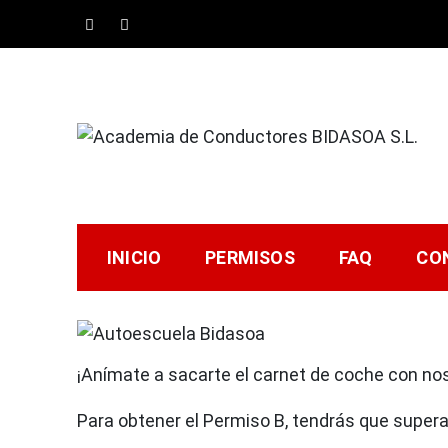
Saltar
al
contenido
Academia de Conduc
Tu Autoescuela en Irún – Permiso B, Permiso
INICIO
PERMISOS
FAQ
CO
¡Anímate a sacarte el carnet de coche con no
Para obtener el Permiso B, tendrás que super