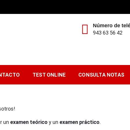
Número de tel
943 63 56 42
tores BIDASOA S.L.
 A2, Permiso A1, Permiso AM, Permiso A
NTACTO
TEST ONLINE
CONSULTA NOTAS
sotros!
ar un
examen teórico
y un
examen práctico
.