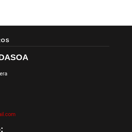
ROS
IDASOA
sera
il.com
: